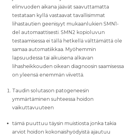
elinvuoden aikana jäävät saavuttamatta
testataan kyllä vastaavat tavallisimmat
lihastautien geenisyyt mukaanlukien SMN1-
del automaattisesti. SMN2 kopioluvun
testaamisessa ei tällä hetkellä välttämättä ole
samaa automatiikkaa. Myöhemmin
lapsuudessa tai aikuisena alkavan
lihasheikkouden oikean diagnoosin saamisessa
on yleensä enemmän viivettä.
Taudin solutason patogeneesin
ymmärtäminen suhteessa hoidon
vaikuttavuuteen
tämä puuttuu täysin muistiosta jonka takia
arviot hoidon kokonaishyödyistä ajautuu