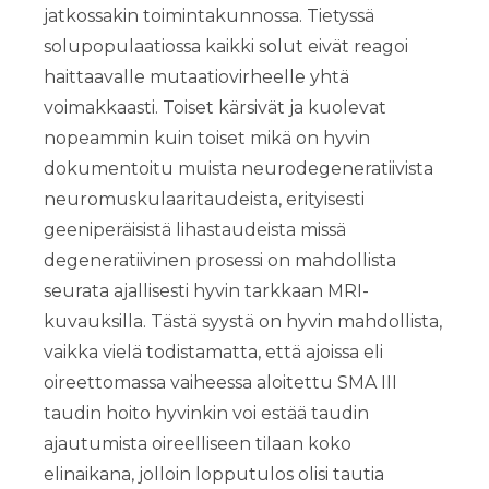
jatkossakin toimintakunnossa. Tietyssä
solupopulaatiossa kaikki solut eivät reagoi
haittaavalle mutaatiovirheelle yhtä
voimakkaasti. Toiset kärsivät ja kuolevat
nopeammin kuin toiset mikä on hyvin
dokumentoitu muista neurodegeneratiivista
neuromuskulaaritaudeista, erityisesti
geeniperäisistä lihastaudeista missä
degeneratiivinen prosessi on mahdollista
seurata ajallisesti hyvin tarkkaan MRI-
kuvauksilla. Tästä syystä on hyvin mahdollista,
vaikka vielä todistamatta, että ajoissa eli
oireettomassa vaiheessa aloitettu SMA III
taudin hoito hyvinkin voi estää taudin
ajautumista oireelliseen tilaan koko
elinaikana, jolloin lopputulos olisi tautia