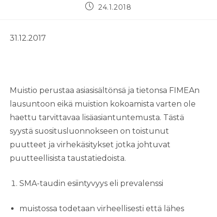
Artikkeli
24.1.2018
julkaistu:
31.12.2017
Muistio perustaa asiasisältönsä ja tietonsa FIMEAn
lausuntoon eikä muistion kokoamista varten ole
haettu tarvittavaa lisäasiantuntemusta. Tästä
syystä suositusluonnokseen on toistunut
puutteet ja virhekäsitykset jotka johtuvat
puutteellisista taustatiedoista.
SMA-taudin esiintyvyys eli prevalenssi
muistossa todetaan virheellisesti että lähes