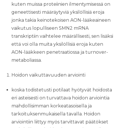
kuten muissa proteiinien ilmentymisessä on
geneettisesti määräytyviä yksilöllisiä eroja
jonka takia keinotekoisen AON-lääkeaineen
vaikutus lopulliseen SMN2 mRNA
transkriptiin vaihtelee määrällisesti, sen lisäksi
että voi olla muita yksilöllisiä eroja kuten
AON-lääkkeen penetraatiossa ja turnover-
metaboliassa.
Hoidon vaikuttavuuden arviointi
koska todistetusti potilaat hyötyvät hoidosta
eri asteisesti on turvattava hoidon arviointia
mahdollisimman korkeatasoisella ja
tarkoituksenmukaisella tavalla. Hoidon
arviointiin liittyy myös tarvittavat päätökset