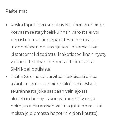
Päätelmät
Koska lopullinen suositus Nusinersen-hoidon
korvaamisesta yhteiskunnan varoista ei voi
perustua muistion epäpätevään suositus-
luonnokseen on ensisijaisesti huomioitava
kiistattomaksi todettu lääketieteellinen hyöty
valtaosalle tähän mennessä hoidetuista
SMN1-del potilaista
Lisäksi Suomessa tarvitaan pikaisesti omaa
asiantuntemusta hoidon aloittamisesta ja
seurannasta joka saadaan vain ajoissa
aloitetun hoitoyksikön valmennuksen ja
hoitojen aloittamisen kautta (tätä on muissa
maissa jo olemassa hoitotrialeiden kautta).