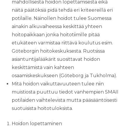
mahdollisesta hoidon lopettamisesta eikä
näitä päätöksiä pidä tehdä eri kriteereillä eri
potilaille. Näinollen hoidot tulee Suomessa
ainakin alkuvaiheessa keskittää yhteen
hoitopaikkaan jonka hoitotiimille pitää
etukäteen varmistaa riittävä koulutus esim.
Göteborgin hoitokeskuksesta. Ruotsissa
asiantuntijalääkärit suosittavat hoidon
keskittämistä vain kahteen
osaamiskeskukseen (Göteborg ja Tukholma).
Mitä hoidon vaikuttavuuteen tulee niin
muistiosta puuttuu tiedot vanhempien SMAII
potilaiden vaihtelevista mutta pääsääntöisesti
suotuisista hoitotuloksista.
Hoidon lopettaminen