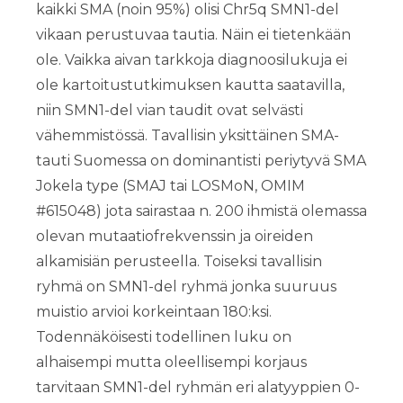
kaikki SMA (noin 95%) olisi Chr5q SMN1-del
vikaan perustuvaa tautia. Näin ei tietenkään
ole. Vaikka aivan tarkkoja diagnoosilukuja ei
ole kartoitustutkimuksen kautta saatavilla,
niin SMN1-del vian taudit ovat selvästi
vähemmistössä. Tavallisin yksittäinen SMA-
tauti Suomessa on dominantisti periytyvä SMA
Jokela type (SMAJ tai LOSMoN, OMIM
#615048) jota sairastaa n. 200 ihmistä olemassa
olevan mutaatiofrekvenssin ja oireiden
alkamisiän perusteella. Toiseksi tavallisin
ryhmä on SMN1-del ryhmä jonka suuruus
muistio arvioi korkeintaan 180:ksi.
Todennäköisesti todellinen luku on
alhaisempi mutta oleellisempi korjaus
tarvitaan SMN1-del ryhmän eri alatyyppien 0-