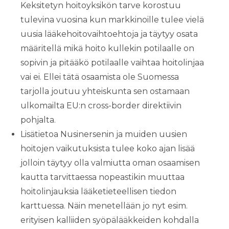
Keksitetyn hoitoyksikön tarve korostuu
tulevina vuosina kun markkinoille tulee vielä
uusia lääkehoitovaihtoehtoja ja täytyy osata
määritellä mikä hoito kullekin potilaalle on
sopivin ja pitääkö potilaalle vaihtaa hoitolinjaa
vai ei. Ellei tätä osaamista ole Suomessa
tarjolla joutuu yhteiskunta sen ostamaan
ulkomailta EU:n cross-border direktiivin
pohjalta.
Lisätietoa Nusinersenin ja muiden uusien
hoitojen vaikutuksista tulee koko ajan lisää
jolloin täytyy olla valmiutta oman osaamisen
kautta tarvittaessa nopeastikin muuttaa
hoitolinjauksia lääketieteellisen tiedon
karttuessa. Näin menetellään jo nyt esim.
erityisen kalliiden syöpälääkkeiden kohdalla