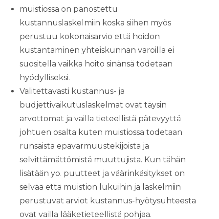
muistiossa on panostettu
kustannuslaskelmiin koska siihen myös
perustuu kokonaisarvio että hoidon
kustantaminen yhteiskunnan varoilla ei
suositella vaikka hoito sinänsä todetaan
hyödylliseksi.
Valitettavasti kustannus- ja
budjettivaikutuslaskelmat ovat täysin
arvottomat ja vailla tieteellistä pätevyyttä
johtuen osalta kuten muistiossa todetaan
runsaista epävarmuustekijöistä ja
selvittämättömistä muuttujista. Kun tähän
lisätään yo. puutteet ja väärinkäsitykset on
selvää että muistion lukuihin ja laskelmiin
perustuvat arviot kustannus-hyötysuhteesta
ovat vailla lääketieteellistä pohjaa.