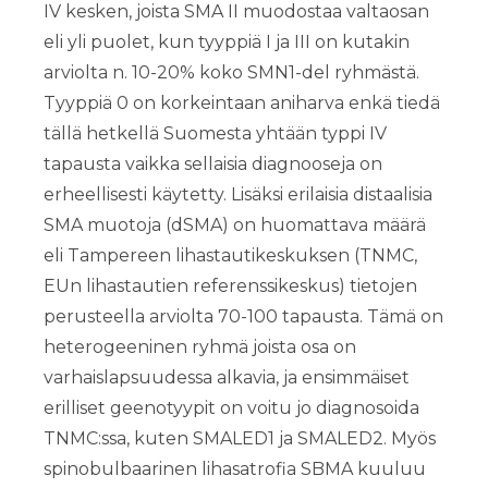
IV kesken, joista SMA II muodostaa valtaosan
eli yli puolet, kun tyyppiä I ja III on kutakin
arviolta n. 10-20% koko SMN1-del ryhmästä.
Tyyppiä 0 on korkeintaan aniharva enkä tiedä
tällä hetkellä Suomesta yhtään typpi IV
tapausta vaikka sellaisia diagnooseja on
erheellisesti käytetty. Lisäksi erilaisia distaalisia
SMA muotoja (dSMA) on huomattava määrä
eli Tampereen lihastautikeskuksen (TNMC,
EUn lihastautien referenssikeskus) tietojen
perusteella arviolta 70-100 tapausta. Tämä on
heterogeeninen ryhmä joista osa on
varhaislapsuudessa alkavia, ja ensimmäiset
erilliset geenotyypit on voitu jo diagnosoida
TNMC:ssa, kuten SMALED1 ja SMALED2. Myös
spinobulbaarinen lihasatrofia SBMA kuuluu