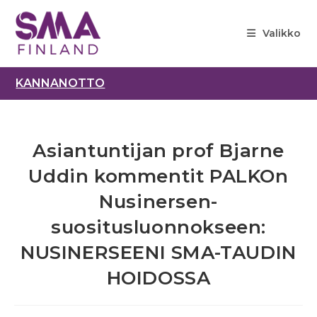
Siirry
suoraan
Valikko
sisältöön
KANNANOTTO
Asiantuntijan prof Bjarne
Uddin kommentit PALKOn
Nusinersen-
suositusluonnokseen:
NUSINERSEENI SMA-TAUDIN
HOIDOSSA