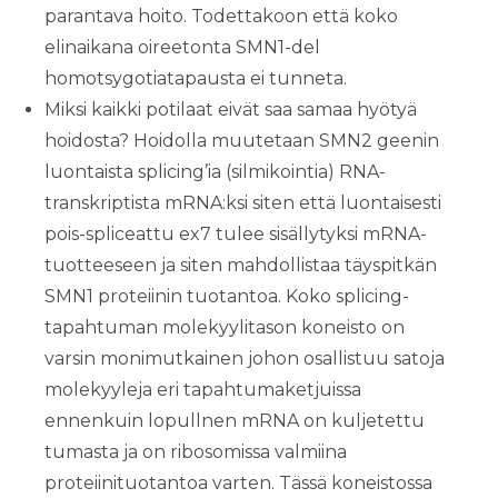
parantava hoito. Todettakoon että koko
elinaikana oireetonta SMN1-del
homotsygotiatapausta ei tunneta.
Miksi kaikki potilaat eivät saa samaa hyötyä
hoidosta? Hoidolla muutetaan SMN2 geenin
luontaista splicing’ia (silmikointia) RNA-
transkriptista mRNA:ksi siten että luontaisesti
pois-spliceattu ex7 tulee sisällytyksi mRNA-
tuotteeseen ja siten mahdollistaa täyspitkän
SMN1 proteiinin tuotantoa. Koko splicing-
tapahtuman molekyylitason koneisto on
varsin monimutkainen johon osallistuu satoja
molekyyleja eri tapahtumaketjuissa
ennenkuin lopullnen mRNA on kuljetettu
tumasta ja on ribosomissa valmiina
proteiinituotantoa varten. Tässä koneistossa