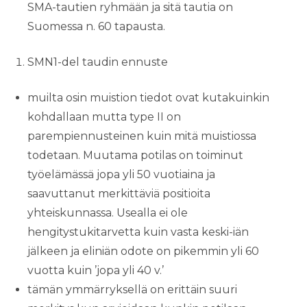
SMA-tautien ryhmään ja sitä tautia on
Suomessa n. 60 tapausta.
SMN1-del taudin ennuste
muilta osin muistion tiedot ovat kutakuinkin
kohdallaan mutta type II on
parempiennusteinen kuin mitä muistiossa
todetaan. Muutama potilas on toiminut
työelämässä jopa yli 50 vuotiaina ja
saavuttanut merkittäviä positioita
yhteiskunnassa. Usealla ei ole
hengitystukitarvetta kuin vasta keski-iän
jälkeen ja eliniän odote on pikemmin yli 60
vuotta kuin ’jopa yli 40 v.’
tämän ymmärryksellä on erittäin suuri