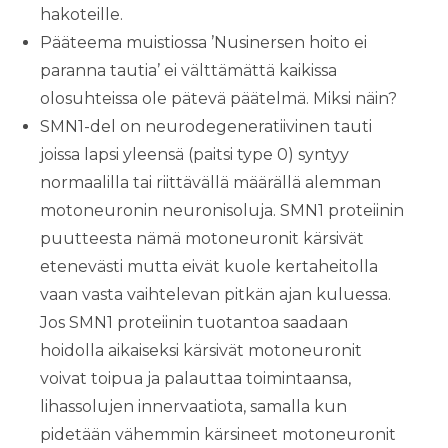
hakoteille.
Pääteema muistiossa ’Nusinersen hoito ei
paranna tautia’ ei välttämättä kaikissa
olosuhteissa ole pätevä päätelmä. Miksi näin?
SMN1-del on neurodegeneratiivinen tauti
joissa lapsi yleensä (paitsi type 0) syntyy
normaalilla tai riittävällä määrällä alemman
motoneuronin neuronisoluja. SMN1 proteiinin
puutteesta nämä motoneuronit kärsivät
etenevästi mutta eivät kuole kertaheitolla
vaan vasta vaihtelevan pitkän ajan kuluessa.
Jos SMN1 proteiinin tuotantoa saadaan
hoidolla aikaiseksi kärsivät motoneuronit
voivat toipua ja palauttaa toimintaansa,
lihassolujen innervaatiota, samalla kun
pidetään vähemmin kärsineet motoneuronit