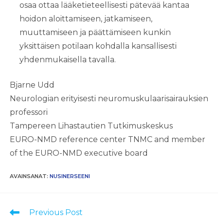
osaa ottaa lääketieteellisesti pätevää kantaa
hoidon aloittamiseen, jatkamiseen,
muuttamiseen ja päättämiseen kunkin
yksittäisen potilaan kohdalla kansallisesti
yhdenmukaisella tavalla.
Bjarne Udd
Neurologian erityisesti neuromuskulaarisairauksien
professori
Tampereen Lihastautien Tutkimuskeskus
EURO-NMD reference center TNMC and member
of the EURO-NMD executive board
AVAINSANAT
:
NUSINERSEENI
Lue
Previous Post