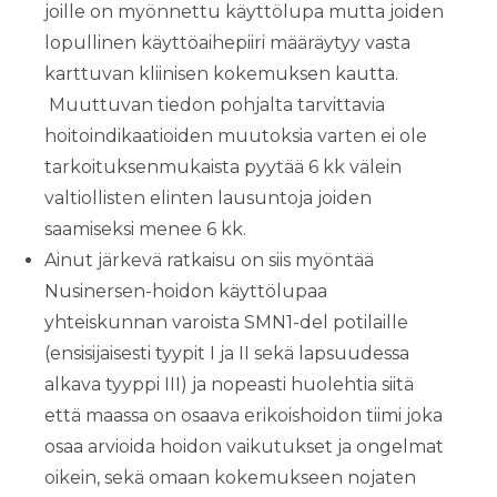
joille on myönnettu käyttölupa mutta joiden
lopullinen käyttöaihepiiri määräytyy vasta
karttuvan kliinisen kokemuksen kautta.
Muuttuvan tiedon pohjalta tarvittavia
hoitoindikaatioiden muutoksia varten ei ole
tarkoituksenmukaista pyytää 6 kk välein
valtiollisten elinten lausuntoja joiden
saamiseksi menee 6 kk.
Ainut järkevä ratkaisu on siis myöntää
Nusinersen-hoidon käyttölupaa
yhteiskunnan varoista SMN1-del potilaille
(ensisijaisesti tyypit I ja II sekä lapsuudessa
alkava tyyppi III) ja nopeasti huolehtia siitä
että maassa on osaava erikoishoidon tiimi joka
osaa arvioida hoidon vaikutukset ja ongelmat
oikein, sekä omaan kokemukseen nojaten