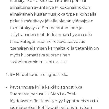
merkitys kun arvioidaan kunkin potilaan
elinaikainen avuntarve (= kokonaishoidon
elinaikainen kustannus) joka type II kohdalla
pitkälti määräytyy jäljellä olevan yläraajojen
toimintakyvystä. Sen parantaminen ja
säilyttäminen mahdollisimman hyvänä olisi
tässä kategoriassa merkittävä saavutus
itsenäisen elämisen kannalta jolla tietenkin on
myös huomattava suoranainen
sosioekonominen ulottuvuus.
SMN1-del taudin diagnostiikka
käytännössä kyllä kaikki diagnostiikka
Suomessa perustuu SMN1 ex7del-
löydökseen. Jos lapsi syntyy hypotoonisena tai
jos motooriset kehitysvaiheet ensimmäisen