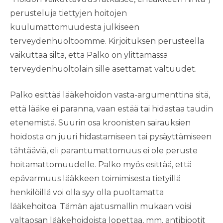
perusteluja tiettyjen hoitojen
kuulumattomuudesta julkiseen
terveydenhuoltoomme. Kirjoituksen perusteella
vaikuttaa siltä, että Palko on ylittämässä
terveydenhuoltolain sille asettamat valtuudet.
Palko esittää lääkehoidon vasta-argumenttina sitä,
että lääke ei paranna, vaan estää tai hidastaa taudin
etenemistä. Suurin osa kroonisten sairauksien
hoidosta on juuri hidastamiseen tai pysäyttämiseen
tähtääviä, eli parantumattomuus ei ole peruste
hoitamattomuudelle. Palko myös esittää, että
epävarmuus lääkkeen toimimisesta tietyillä
henkilöillä voi olla syy olla puoltamatta
lääkehoitoa. Tämän ajatusmallin mukaan voisi
valtaosan lääkehoidoista lopettaa, mm. antibiootit