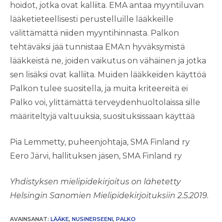
hoidot, jotka ovat kalliita. EMA antaa myyntiluvan
lääketieteellisesti perustelluille lääkkeille
välittämättä niiden myyntihinnasta. Palkon
tehtäväksi jää tunnistaa EMA:n hyväksymistä
lääkkeistä ne, joiden vaikutus on vähäinen ja jotka
sen lisäksi ovat kalliita. Muiden lääkkeiden käyttöä
Palkon tulee suositella, ja muita kriteereitä ei
Palko voi, ylittämättä terveydenhuoltolaissa sille
määriteltyjä valtuuksia, suosituksissaan käyttää
Pia Lemmetty, puheenjohtaja, SMA Finland ry
Eero Järvi, hallituksen jäsen, SMA Finland ry
Yhdistyksen mielipidekirjoitus on lähetetty
Helsingin Sanomien Mielipidekirjoituksiin 2.5.2019.
AVAINSANAT
:
LÄÄKE
,
NUSINERSEENI
,
PALKO