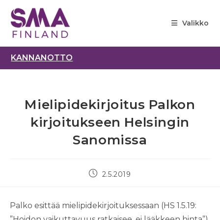
Siirry
suoraan
Valikko
sisältöön
KANNANOTTO
Mielipidekirjoitus Palkon
kirjoitukseen Helsingin
Sanomissa
Artikkeli
2.5.2019
julkaistu:
Palko esittää mielipidekirjoituksessaan (HS 1.5.19:
”Hoidon vaikuttavuus ratkaisee, ei lääkkeen hinta”)