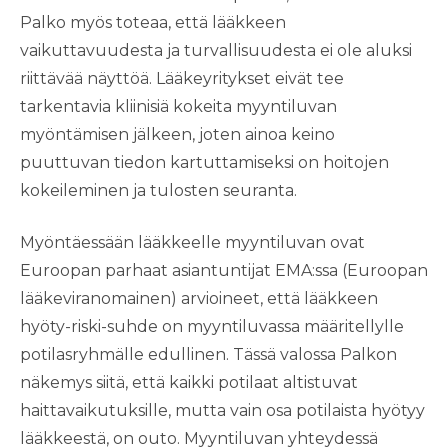
Palko myös toteaa, että lääkkeen
vaikuttavuudesta ja turvallisuudesta ei ole aluksi
riittävää näyttöä. Lääkeyritykset eivät tee
tarkentavia kliinisiä kokeita myyntiluvan
myöntämisen jälkeen, joten ainoa keino
puuttuvan tiedon kartuttamiseksi on hoitojen
kokeileminen ja tulosten seuranta.
Myöntäessään lääkkeelle myyntiluvan ovat
Euroopan parhaat asiantuntijat EMA:ssa (Euroopan
lääkeviranomainen) arvioineet, että lääkkeen
hyöty-riski-suhde on myyntiluvassa määritellylle
potilasryhmälle edullinen. Tässä valossa Palkon
näkemys siitä, että kaikki potilaat altistuvat
haittavaikutuksille, mutta vain osa potilaista hyötyy
lääkkeestä, on outo. Myyntiluvan yhteydessä