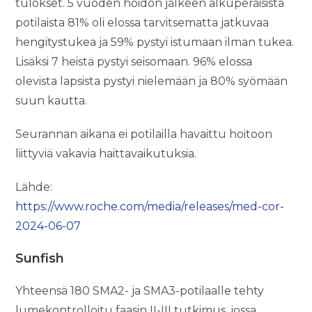
tulokset. 5 vuoden hoidon jälkeen alkuperäisistä
potilaista 81% oli elossa tarvitsematta jatkuvaa
hengitystukea ja 59% pystyi istumaan ilman tukea.
Lisäksi 7 heistä pystyi seisomaan. 96% elossa
olevista lapsista pystyi nielemään ja 80% syömään
suun kautta.
Seurannan aikana ei potilailla havaittu hoitoon
liittyviä vakavia haittavaikutuksia.
Lähde:
https://www.roche.com/media/releases/med-cor-
2024-06-07
Sunfish
Yhteensä 180 SMA2- ja SMA3-potilaalle tehty
lumekontrolloitu faasin II-III tutkimus, jossa