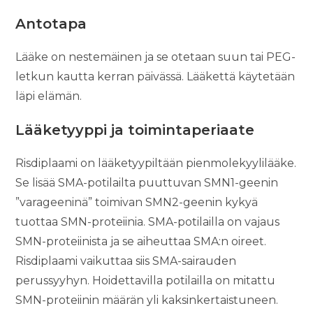
Antotapa
Lääke on nestemäinen ja se otetaan suun tai PEG-
letkun kautta kerran päivässä. Lääkettä käytetään
läpi elämän.
Lääketyyppi ja toimintaperiaate
Risdiplaami on lääketyypiltään pienmolekyylilääke.
Se lisää SMA-potilailta puuttuvan SMN1-geenin
”varageeninä” toimivan SMN2-geenin kykyä
tuottaa SMN-proteiinia. SMA-potilailla on vajaus
SMN-proteiinista ja se aiheuttaa SMA:n oireet.
Risdiplaami vaikuttaa siis SMA-sairauden
perussyyhyn. Hoidettavilla potilailla on mitattu
SMN-proteiinin määrän yli kaksinkertaistuneen.