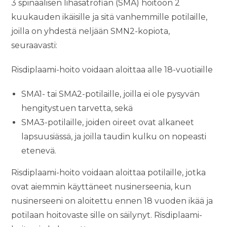
3 spinaalisen lihasatrofian (SMA) hoitoon 2
kuukauden ikäisille ja sitä vanhemmille potilaille,
joilla on yhdestä neljään SMN2-kopiota,
seuraavasti:
Risdiplaami-hoito voidaan aloittaa alle 18-vuotiaille
SMA1- tai SMA2-potilaille, joilla ei ole pysyvän
hengitystuen tarvetta, sekä
SMA3-potilaille, joiden oireet ovat alkaneet
lapsuusiässä, ja joilla taudin kulku on nopeasti
etenevä.
Risdiplaami-hoito voidaan aloittaa potilaille, jotka
ovat aiemmin käyttäneet nusinerseenia, kun
nusinerseeni on aloitettu ennen 18 vuoden ikää ja
potilaan hoitovaste sille on säilynyt. Risdiplaami-