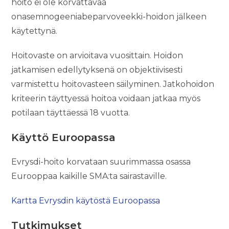
hoito ei ole korvattavaa
onasemnogeeniabeparvoveekki-hoidon jälkeen
käytettynä.
Hoitovaste on arvioitava vuosittain. Hoidon
jatkamisen edellytyksenä on objektiivisesti
varmistettu hoitovasteen säilyminen. Jatkohoidon
kriteerin täyttyessä hoitoa voidaan jatkaa myös
potilaan täyttäessä 18 vuotta.
Käyttö Euroopassa
Evrysdi-hoito korvataan suurimmassa osassa
Eurooppaa kaikille SMA:ta sairastaville.
Kartta Evrysdin käytöstä Euroopassa
Tutkimukset