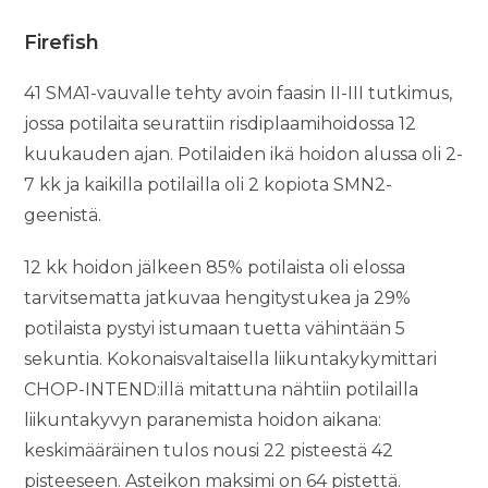
Firefish
41 SMA1-vauvalle tehty avoin faasin II-III tutkimus,
jossa potilaita seurattiin risdiplaamihoidossa 12
kuukauden ajan. Potilaiden ikä hoidon alussa oli 2-
7 kk ja kaikilla potilailla oli 2 kopiota SMN2-
geenistä.
12 kk hoidon jälkeen 85% potilaista oli elossa
tarvitsematta jatkuvaa hengitystukea ja 29%
potilaista pystyi istumaan tuetta vähintään 5
sekuntia. Kokonaisvaltaisella liikuntakykymittari
CHOP-INTEND:illä mitattuna nähtiin potilailla
liikuntakyvyn paranemista hoidon aikana:
keskimääräinen tulos nousi 22 pisteestä 42
pisteeseen. Asteikon maksimi on 64 pistettä.