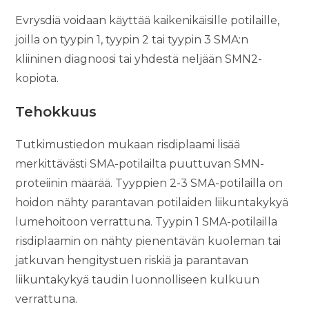
Evrysdiä voidaan käyttää kaikenikäisille potilaille,
joilla on tyypin 1, tyypin 2 tai tyypin 3 SMA:n
kliininen diagnoosi tai yhdestä neljään SMN2-
kopiota.
Tehokkuus
Tutkimustiedon mukaan risdiplaami lisää
merkittävästi SMA-potilailta puuttuvan SMN-
proteiinin määrää. Tyyppien 2-3 SMA-potilailla on
hoidon nähty parantavan potilaiden liikuntakykyä
lumehoitoon verrattuna. Tyypin 1 SMA-potilailla
risdiplaamin on nähty pienentävän kuoleman tai
jatkuvan hengitystuen riskiä ja parantavan
liikuntakykyä taudin luonnolliseen kulkuun
verrattuna.