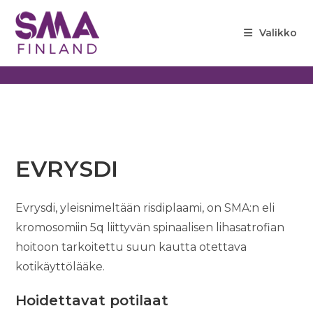
Siirry
suoraan
Valikko
sisältöön
EVRYSDI
Evrysdi, yleisnimeltään risdiplaami, on SMA:n eli
kromosomiin 5q liittyvän spinaalisen lihasatrofian
hoitoon tarkoitettu suun kautta otettava
kotikäyttölääke.
Hoidettavat potilaat