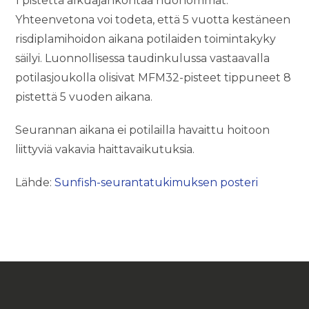
1 pistettä alkuajankohtaa huonommat.
Yhteenvetona voi todeta, että 5 vuotta kestäneen
risdiplamihoidon aikana potilaiden toimintakyky
säilyi. Luonnollisessa taudinkulussa vastaavalla
potilasjoukolla olisivat MFM32-pisteet tippuneet 8
pistettä 5 vuoden aikana.
Seurannan aikana ei potilailla havaittu hoitoon
liittyviä vakavia haittavaikutuksia.
Lähde:
Sunfish-seurantatukimuksen posteri