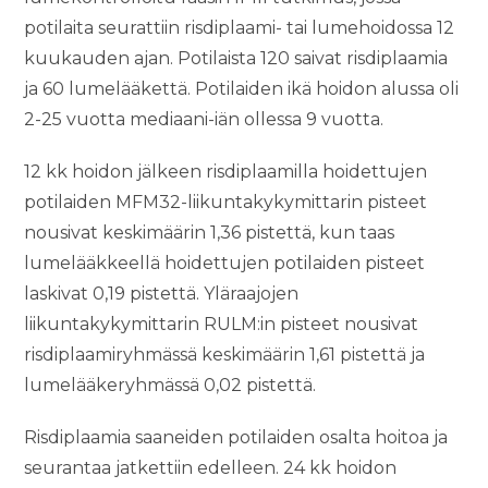
potilaita seurattiin risdiplaami- tai lumehoidossa 12
kuukauden ajan. Potilaista 120 saivat risdiplaamia
ja 60 lumelääkettä. Potilaiden ikä hoidon alussa oli
2-25 vuotta mediaani-iän ollessa 9 vuotta.
12 kk hoidon jälkeen risdiplaamilla hoidettujen
potilaiden MFM32-liikuntakykymittarin pisteet
nousivat keskimäärin 1,36 pistettä, kun taas
lumelääkkeellä hoidettujen potilaiden pisteet
laskivat 0,19 pistettä. Yläraajojen
liikuntakykymittarin RULM:in pisteet nousivat
risdiplaamiryhmässä keskimäärin 1,61 pistettä ja
lumelääkeryhmässä 0,02 pistettä.
Risdiplaamia saaneiden potilaiden osalta hoitoa ja
seurantaa jatkettiin edelleen. 24 kk hoidon