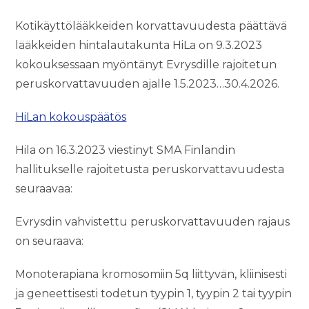
Kotikäyttölääkkeiden korvattavuudesta päättävä
lääkkeiden hintalautakunta HiLa on 9.3.2023
kokouksessaan myöntänyt Evrysdille rajoitetun
peruskorvattavuuden ajalle 1.5.2023…30.4.2026.
HiLan kokouspäätös
Hila on 16.3.2023 viestinyt SMA Finlandin
hallitukselle rajoitetusta peruskorvattavuudesta
seuraavaa:
Evrysdin vahvistettu peruskorvattavuuden rajaus
on seuraava:
Monoterapiana kromosomiin 5q liittyvän, kliinisesti
ja geneettisesti todetun tyypin 1, tyypin 2 tai tyypin