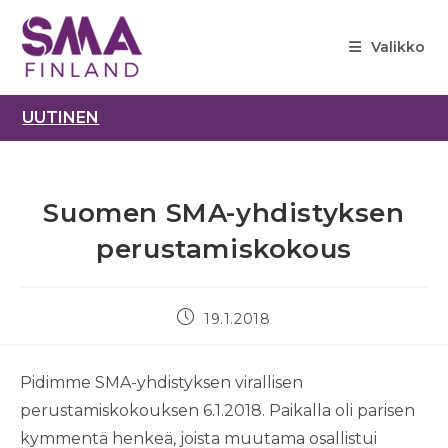
Siirry
suoraan
Valikko
sisältöön
UUTINEN
Suomen SMA-yhdistyksen
perustamiskokous
Artikkeli
19.1.2018
julkaistu:
Pidimme SMA-yhdistyksen virallisen
perustamiskokouksen 6.1.2018. Paikalla oli parisen
kymmentä henkeä, joista muutama osallistui