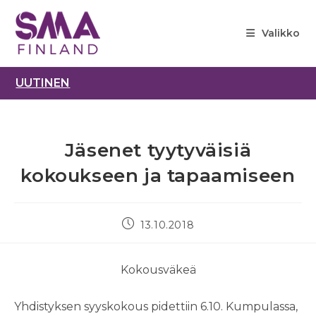
Siirry
suoraan
Valikko
sisältöön
UUTINEN
Jäsenet tyytyväisiä
kokoukseen ja tapaamiseen
Artikkeli
13.10.2018
julkaistu:
Kokousväkeä
Yhdistyksen syyskokous pidettiin 6.10. Kumpulassa,