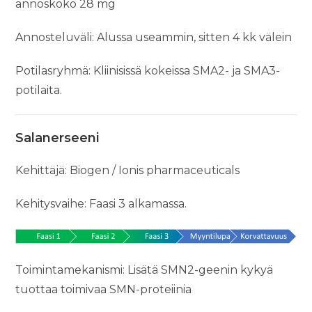
annoskoko 28 mg
Annosteluväli: Alussa useammin, sitten 4 kk välein
Potilasryhmä: Kliinisissä kokeissa SMA2- ja SMA3-
potilaita.
Salanerseeni
Kehittäjä: Biogen / Ionis pharmaceuticals
Kehitysvaihe: Faasi 3 alkamassa.
Toimintamekanismi: Lisätä SMN2-geenin kykyä
tuottaa toimivaa SMN-proteiinia