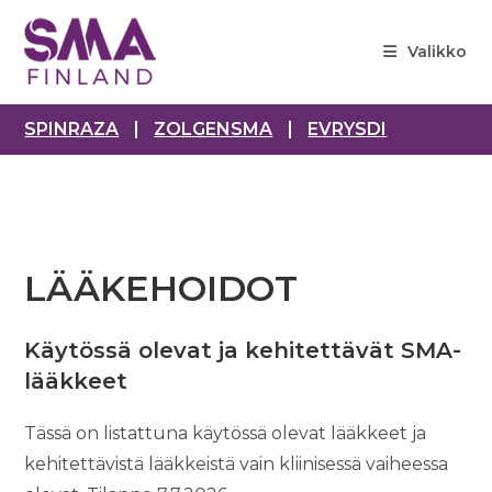
Siirry
suoraan
Valikko
sisältöön
SPINRAZA
ZOLGENSMA
EVRYSDI
LÄÄKEHOIDOT
Käytössä olevat ja kehitettävät SMA-
lääkkeet
Tässä on listattuna käytössä olevat lääkkeet ja
kehitettävistä lääkkeistä vain kliinisessä vaiheessa