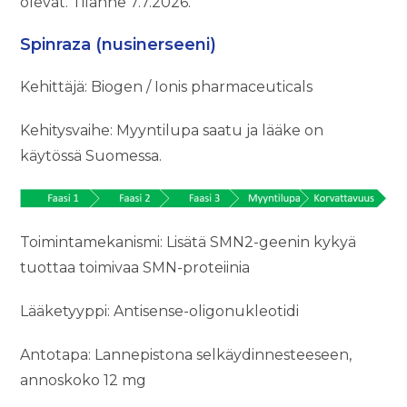
olevat. Tilanne 7.7.2026.
Spinraza (nusinerseeni)
Kehittäjä: Biogen / Ionis pharmaceuticals
Kehitysvaihe: Myyntilupa saatu ja lääke on
käytössä Suomessa.
Toimintamekanismi: Lisätä SMN2-geenin kykyä
tuottaa toimivaa SMN-proteiinia
Lääketyyppi: Antisense-oligonukleotidi
Antotapa: Lannepistona selkäydinnesteeseen,
annoskoko 12 mg