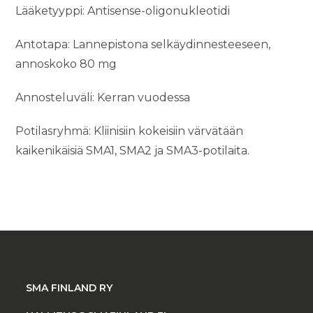
Lääketyyppi: Antisense-oligonukleotidi
Antotapa: Lannepistona selkäydinnesteeseen,
annoskoko 80 mg
Annosteluväli: Kerran vuodessa
Potilasryhmä: Kliinisiin kokeisiin värvätään
kaikenikäisiä SMA1, SMA2 ja SMA3-potilaita.
SMA FINLAND RY