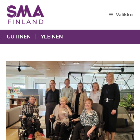
Siirry
suoraan
Valikko
sisältöön
UUTINEN
YLEINEN