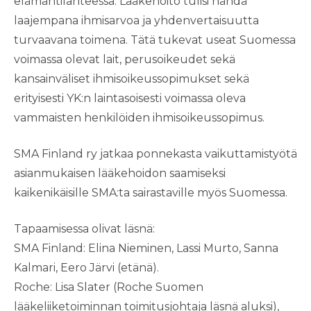
elämäntilanteessa. Lääkehoito tulisi nähdä
laajempana ihmisarvoa ja yhdenvertaisuutta
turvaavana toimena. Tätä tukevat useat Suomessa
voimassa olevat lait, perusoikeudet sekä
kansainväliset ihmisoikeussopimukset sekä
erityisesti YK:n laintasoisesti voimassa oleva
vammaisten henkilöiden ihmisoikeussopimus.
SMA Finland ry jatkaa ponnekasta vaikuttamistyötä
asianmukaisen lääkehoidon saamiseksi
kaikenikäisille SMA:ta sairastaville myös Suomessa.
Tapaamisessa olivat läsnä:
SMA Finland: Elina Nieminen, Lassi Murto, Sanna
Kalmari, Eero Järvi (etänä).
Roche: Lisa Slater (Roche Suomen
lääkeliiketoiminnan toimitusjohtaja läsnä aluksi),