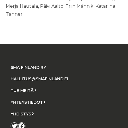
Merja Hautala, Päivi Aalto, Triin Männik, Katariina
Tanner.
SMA FINLAND RY
HALLITUS@SMAFINLAND.FI
TUE MEITÄ
YHTEYSTIEDOT
YHDISTYS
Twitter
Facebook