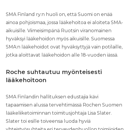
SMA Finland ry:n huoli on, että Suomi on enää
ainoa pohjoismaa, jossa lääkehoitoa ei aloiteta SMA-
aikuisille. Viimeisimpänä Ruotsin viranomainen
hyväksyi lääkehoidon myös aikuisille. Suomessa
SMA:n lääkehoidot ovat hyväksyttyjä vain potilaille,
jotka aloittavat lääkehoidon alle 18-vuoden iässä.
Roche suhtautuu myönteisesti
lääkehoitoon
SMA Finlandin hallituksen edustajia kävi
tapaamisen alussa tervehtimässä Rochen Suomen
lääkeliiketoiminnan toimitusjohtaja Lisa Slater.
Slater toi esille toiveensa luoda hyviä
yhteistyösuhteita eri terveydenhuollon toimijoiden