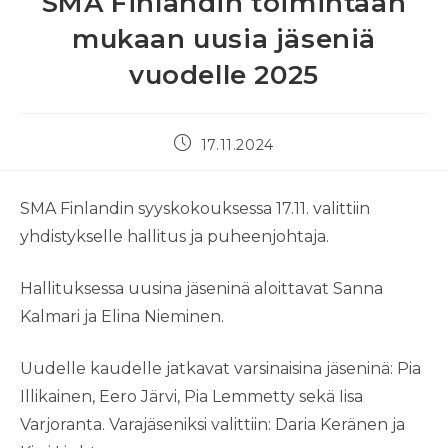
SMA Finlandin toimintaan
mukaan uusia jäseniä
vuodelle 2025
Artikkeli
17.11.2024
julkaistu:
SMA Finlandin syyskokouksessa 17.11. valittiin
yhdistykselle hallitus ja puheenjohtaja.
Hallituksessa uusina jäseninä aloittavat Sanna
Kalmari ja Elina Nieminen.
Uudelle kaudelle jatkavat varsinaisina jäseninä: Pia
Illikainen, Eero Järvi, Pia Lemmetty sekä Iisa
Varjoranta. Varajäseniksi valittiin: Daria Keränen ja