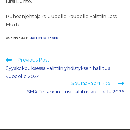
Kirsi Liuhto.
Puheenjohtajaksi uudelle kaudelle valittiin Lassi
Murto.
AVAINSANAT
:
HALLITUS
,
JÄSEN
Lue
Previous Post
lisää
Syyskokouksessa valittiin yhdistyksen hallitus
artikkeleita
vuodelle 2024
Seuraava artikkeli
SMA Finlandin uusi hallitus vuodelle 2026