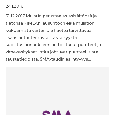
24.1.2018
31.12.2017 Muistio perustaa asiasisältönsä ja
tietonsa FIMEAn lausuntoon eikä muistion
kokoamista varten ole haettu tarvittavaa
lisäasiantuntemusta. Tästä syystä
suositusluonnokseen on toistunut puutteet ja
virhekäsitykset jotka johtuvat puutteellisista
taustatiedoista. SMA-taudin esiintyvyys…