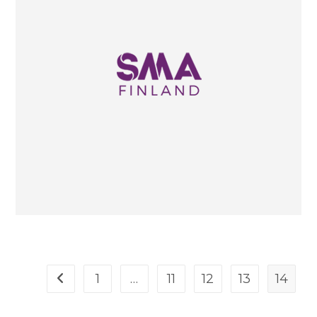
1
…
11
12
13
14
Siirry edelliselle sivulle