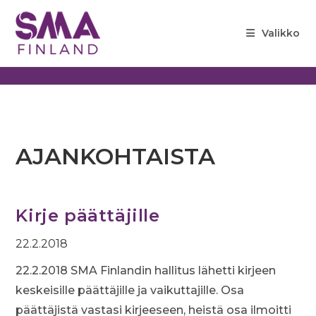
Siirry
suoraan
Valikko
sisältöön
AJANKOHTAISTA
Kirje päättäjille
22.2.2018
22.2.2018 SMA Finlandin hallitus lähetti kirjeen
keskeisille päättäjille ja vaikuttajille. Osa
päättäjistä vastasi kirjeeseen, heistä osa ilmoitti